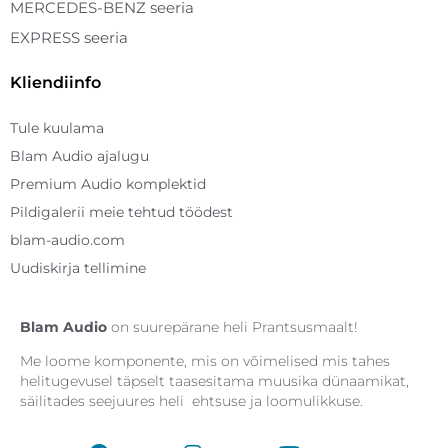
MERCEDES-BENZ seeria
EXPRESS seeria
Kliendiinfo
Tule kuulama
Blam Audio ajalugu
Premium Audio komplektid
Pildigalerii meie tehtud töödest
blam-audio.com
Uudiskirja tellimine
Blam
Audio
on suurepärane heli Prantsusmaalt!
Me loome komponente, mis on võimelised mis tahes
helitugevusel täpselt taasesitama muusika dünaamikat,
säilitades seejuures heli
ehtsuse ja loomulikkuse.