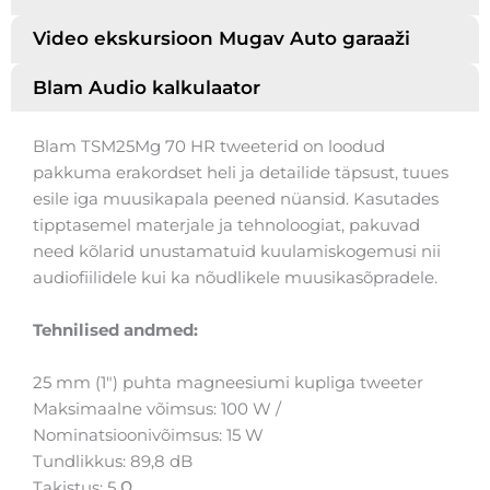
Video ekskursioon Mugav Auto garaaži
Blam Audio kalkulaator
Blam TSM25Mg 70 HR tweeterid on loodud
pakkuma erakordset heli ja detailide täpsust, tuues
esile iga muusikapala peened nüansid. Kasutades
tipptasemel materjale ja tehnoloogiat, pakuvad
need kõlarid unustamatuid kuulamiskogemusi nii
audiofiilidele kui ka nõudlikele muusikasõpradele.
Tehnilised andmed:
25 mm (1″) puhta magneesiumi kupliga tweeter
Maksimaalne võimsus: 100 W /
Nominatsioonivõimsus: 15 W
Tundlikkus: 89,8 dB
Takistus: 5 Ω