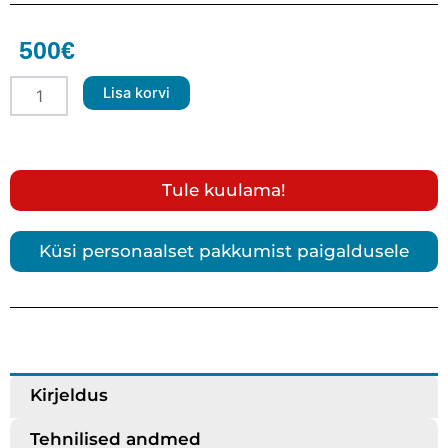
500
€
BLAM
Lisa korvi
TSM
25
Mg
70HR
-
Tule kuulama!
1″,
15W
RMS
Küsi personaalset pakkumist paigaldusele
Kõrgsageduskõlarid
kogus
Kirjeldus
Tehnilised andmed