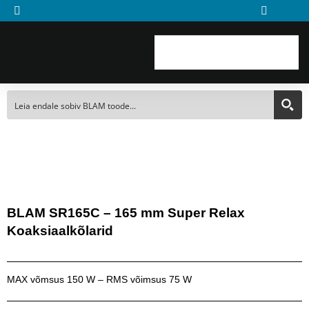
Skip
to
content
BLAM SR165C – 165 mm Super Relax
Koaksiaalkõlarid
MAX võmsus 150 W – RMS võimsus 75 W