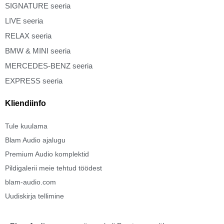
SIGNATURE seeria
LIVE seeria
Auto mark, mudel (nõutav)
RELAX seeria
BMW & MINI seeria
MERCEDES-BENZ seeria
EXPRESS seeria
Kliendiinfo
Tule kuulama
Blam Audio ajalugu
Premium Audio komplektid
Pildigalerii meie tehtud töödest
blam-audio.com
Uudiskirja tellimine