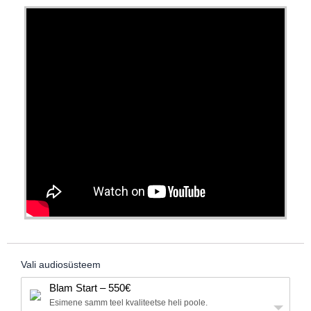
Vali audiosüsteem
Blam Start – 550€
Esimene samm teel kvaliteetse heli poole.