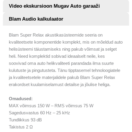
Video ekskursioon Mugav Auto garaaži
Blam Audio kalkulaator
Blam Super Relax akustikasüsteemide seeria on
kvaliteetsete komponentide komplekt, mis on mõeldud auto
helisüsteemi täiustamiseks ning pakub võimsat ja selget
heli. Need komplektid sobivad ideaalselt neile, kes
soovivad oma auto helikvaliteeti parandada ilma suurte
kulutuste ja pingutusteta. Tänu tipptasemel tehnoloogiatele
ja kvaliteetsetele materjalidele pakub Blam Super Relax
erakordset kuulamiselamust detailse ja jõulise heliga.
Omadused:
MAX võimsus 150 W – RMS võimsus 75 W
Sagedusvastus 60 Hz – 25 kHz
Tundlikkus 93 dB
Takistus 2 Ω