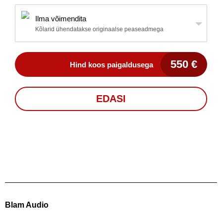
Ilma võimendita
Kõlarid ühendatakse originaalse peaseadmega
550
€
Hind koos paigaldusega
EDASI
Nimi (nõutav)
Email (nõutav)
Blam Audio
Teie telefon (nõutav)