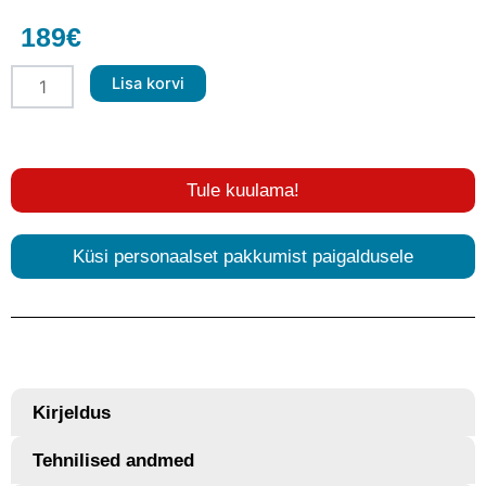
189
€
BLAM
Lisa korvi
SR165C
–
165
mm
Super
Tule kuulama!
Relax
Koaksiaalkõlarid
kogus
Küsi personaalset pakkumist paigaldusele
Kirjeldus
Tehnilised andmed