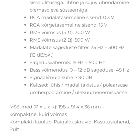
sisselülitusega: lihtne ja sujuv ühendamine
olemasoleva süsteemiga
RCA madalatasemeline sisend: 0.3 V
RCA kõrgetasemeline sisend: 15 V
RMS võimsus (4 Ω): 300 W
RMS võimsus (2 Ω): 500 W
Madalate sageduste filter: 35 Hz – 500 Hz
(12 dB/okt)
Sagedusvahemik: 15 Hz – 500 Hz
Bassivõimendus: 0 – 12 dB sagedusel 45 Hz
Signaal/müra suhe > 90 dB
Kaitsed: lühis / madal takistus / polaarsuse
ümberpööramine / ülekuumenemiskaitse
Mõõtmed (P x L x K): 198 x 91.4 x 36 mm –
kompaktne, kuid võimas
Komplekti kuulub: Paigalduskruvid, Kasutusjuhend,
Pult