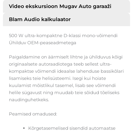
Video ekskursioon Mugav Auto garaaži
Blam Audio kalkulaator
500 W ultra-kompaktne D-klassi mono-võimendi
Ühilduv OEM-peaseadmetega
Paigaldamine on äärmiselt lihtne ja ühilduvus kõigi
originaalsete autoraadiotega teeb sellest ultra-
kompaktse võimendi ideaalse lahenduse bassikõlari
lisamiseks teie helisüsteemi. Isegi kui hoiate
kuulamist mõistlikul tasemel, lisab see võimendi
helile sügavust ning muudab teie sõidud tõeliseks
naudinguhetkeks.
Peamised omadused:
Kõrgetasemelised sisendid automaatse