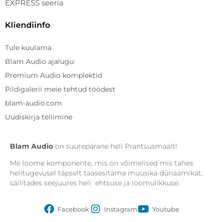
EXPRESS seeria
Kliendiinfo
Tule kuulama
Blam Audio ajalugu
Premium Audio komplektid
Pildigalerii meie tehtud töödest
blam-audio.com
Uudiskirja tellimine
Blam
Audio
on suurepärane heli Prantsusmaalt!
Me loome komponente, mis on võimelised mis tahes
helitugevusel täpselt taasesitama muusika dünaamikat,
säilitades seejuures heli
ehtsuse ja loomulikkuse.
Facebook
Instagram
Youtube