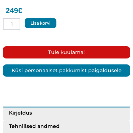
249
€
BLAM
Lisa korvi
RA501D
-
500W
Class
D
Tule kuulama!
Bassikõlari
Võimendi
kogus
Küsi personaalset pakkumist paigaldusele
Kirjeldus
Tehnilised andmed