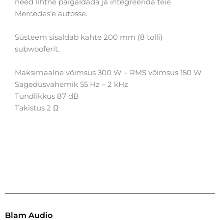
need lihtne paigaldada ja integreerida teie
Mercedes’e autosse.
Süsteem sisaldab kahte 200 mm (8 tolli)
subwooferit.
Maksimaalne võimsus 300 W – RMS võimsus 150 W
Sagedusvahemik 55 Hz – 2 kHz
Tundlikkus 87 dB
Takistus 2 Ω
Blam Audio