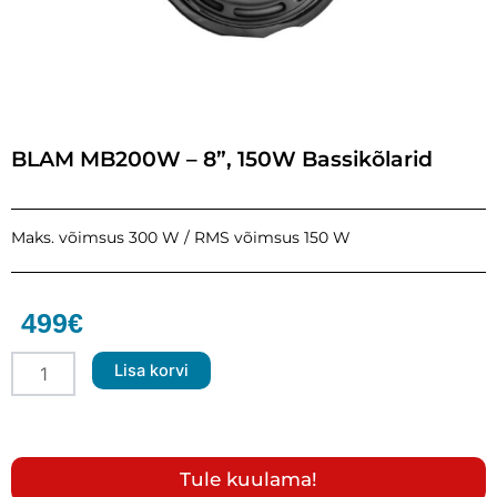
BLAM MB200W – 8”, 150W Bassikõlarid
Maks. võimsus 300 W / RMS võimsus 150 W
499
€
BLAM
Lisa korvi
MB200W
–
8'',
150W
Bassikõlarid
Tule kuulama!
kogus