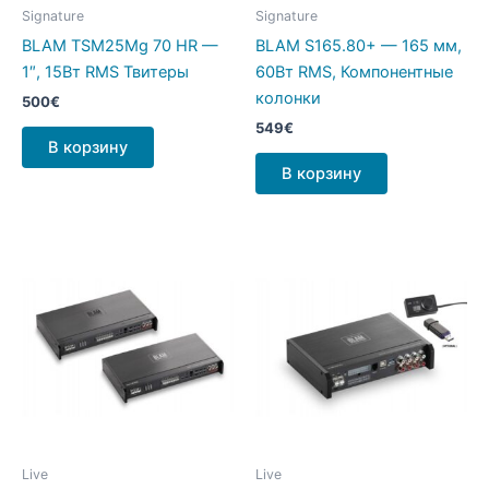
Signature
Signature
BLAM TSM25Mg 70 HR —
BLAM S165.80+ — 165 мм,
1″, 15Вт RMS Твитеры
60Вт RMS, Компонентные
колонки
500
€
549
€
В корзину
В корзину
Live
Live