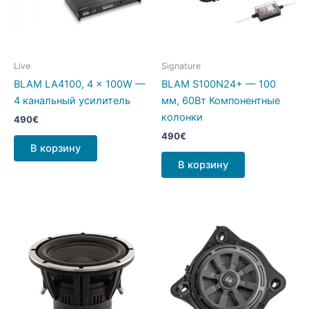
Live
Signature
BLAM LA4100, 4 x 100W —
BLAM S100N24+ — 100
4 канальный усилитель
мм, 60Вт Компонентные
колонки
490
€
490
€
В корзину
В корзину