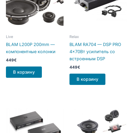
Live
Relax
BLAM L200P 200mm —
BLAM RA704 — DSP PRO
компонентные колонки
4×70Вт усилитель со
встроенным DSP
449
€
449
€
В корзину
В корзину