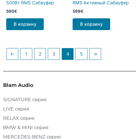
500Вт RMS Сабвуфер
RMS Активный Сабвуфер
590
€
599
€
В корзину
В корзину
←
1
2
3
4
5
→
Blam Audio
SIGNATURE серия
LIVE серия
RELAX серия
BMW & MINI серия
MERCEDES-BENZ серия