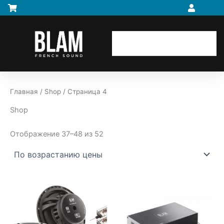
Цены:
Перейти
по
возрастанию
к
содержимому
Главная
/
Shop
/ Страница 4
Shop
Отображение 37–48 из 52