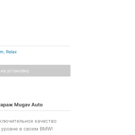
um
,
Relax
на установку
гараж Mugav Auto
ключительное качество
 уровне в своем BMW!