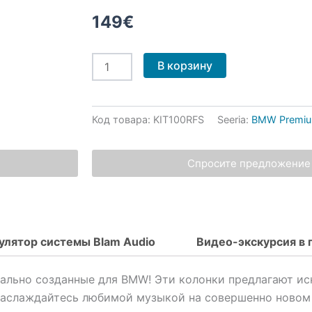
149
€
Количество
В корзину
товара
BLAM
BM100FS
-
Код товара:
KIT100RFS
Seeria:
BMW Premi
100мм,
50Вт
RMS
Спросите предложение 
Компонентные
колонки
улятор системы Blam Audio
Видео-экскурсия в 
ально созданные для BMW! Эти колонки предлагают ис
 Наслаждайтесь любимой музыкой на совершенно новом