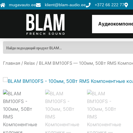
Перейти
mugavauto.ee
klient@blam-audio.ee
+372 66 222 77
к
содержимому
Аудиокомпон
Главная
/
Relax
/ BLAM BM100FS — 100мм, 50Вт RMS Компо