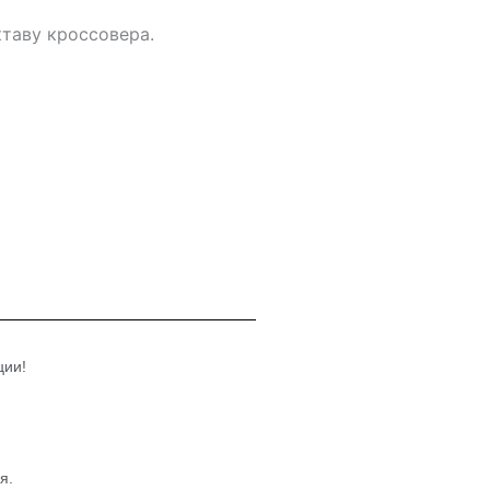
ктаву кроссовера.
ции!
ия.